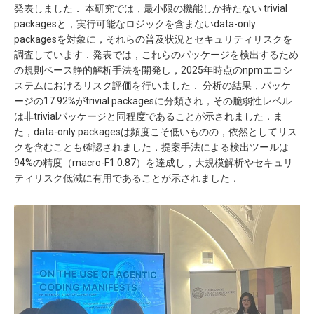
発表しました． 本研究では，最小限の機能しか持たない trivial
packagesと，実行可能なロジックを含まないdata-only
packagesを対象に，それらの普及状況とセキュリティリスクを
調査しています．発表では，これらのパッケージを検出するため
の規則ベース静的解析手法を開発し，2025年時点のnpmエコシ
ステムにおけるリスク評価を行いました． 分析の結果，パッケ
ージの17.92%がtrivial packagesに分類され，その脆弱性レベル
は非trivialパッケージと同程度であることが示されました．ま
た，data-only packagesは頻度こそ低いものの，依然としてリス
クを含むことも確認されました．提案手法による検出ツールは
94%の精度（macro-F1 0.87）を達成し，大規模解析やセキュリ
ティリスク低減に有用であることが示されました．