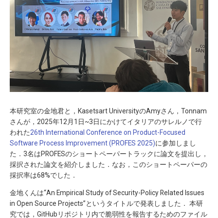
本研究室の金地君と，Kasetsart UniversityのAmyさん，Tonnam
さんが，2025年12月1日~3日にかけてイタリアのサレルノで行
われた
26th International Conference on Product-Focused
Software Process Improvement (PROFES 2025)
に参加しまし
た．3名はPROFESのショートペーパートラックに論文を提出し，
採択された論文を紹介しました．なお，このショートペーパーの
採択率は68%でした．
金地くんは“An Empirical Study of Security-Policy Related Issues
in Open Source Projects”というタイトルで発表しました． 本研
究では，GitHubリポジトリ内で脆弱性を報告するためのファイル