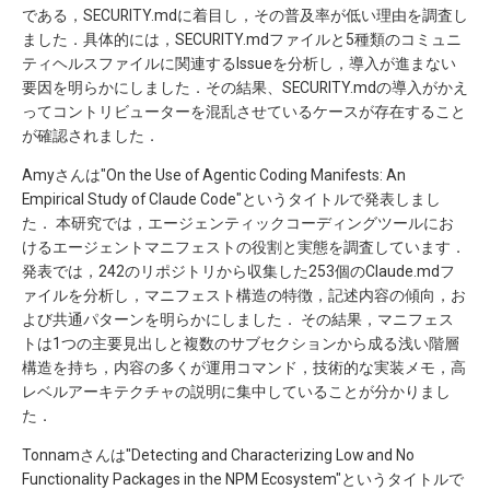
である，SECURITY.mdに着目し，その普及率が低い理由を調査し
ました．具体的には，SECURITY.mdファイルと5種類のコミュニ
ティヘルスファイルに関連するIssueを分析し，導入が進まない
要因を明らかにしました．その結果、SECURITY.mdの導入がかえ
ってコントリビューターを混乱させているケースが存在すること
が確認されました．
Amyさんは"On the Use of Agentic Coding Manifests: An
Empirical Study of Claude Code"というタイトルで発表しまし
た． 本研究では，エージェンティックコーディングツールにお
けるエージェントマニフェストの役割と実態を調査しています．
発表では，242のリポジトリから収集した253個のClaude.mdフ
ァイルを分析し，マニフェスト構造の特徴，記述内容の傾向，お
よび共通パターンを明らかにしました． その結果，マニフェス
トは1つの主要見出しと複数のサブセクションから成る浅い階層
構造を持ち，内容の多くが運用コマンド，技術的な実装メモ，高
レベルアーキテクチャの説明に集中していることが分かりまし
た．
Tonnamさんは"Detecting and Characterizing Low and No
Functionality Packages in the NPM Ecosystem"というタイトルで