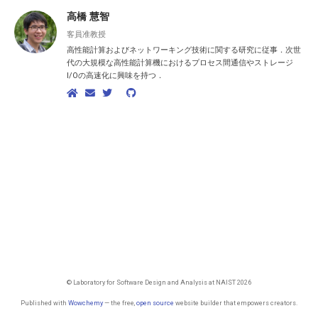
高橋 慧智
客員准教授
高性能計算およびネットワーキング技術に関する研究に従事．次世
代の大規模な高性能計算機におけるプロセス間通信やストレージ
I/Oの高速化に興味を持つ．
© Laboratory for Software Design and Analysis at NAIST 2026
Published with
Wowchemy
— the free,
open source
website builder that empowers creators.